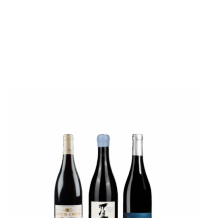
/
DÉTAILS