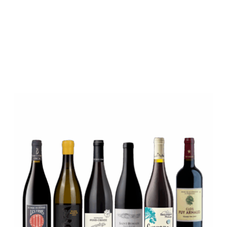
/
DÉTAILS