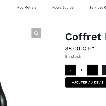
n
Nos Métiers
Notre équipe
Services 
Coffret
38,00
€
HT
En stock
quantité
de
AJOUTER AU DEVIS
Coffret
Nature