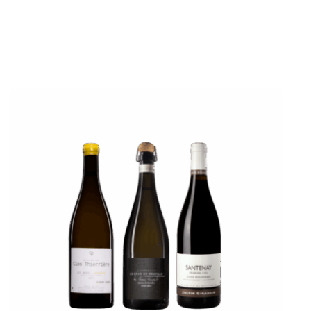
/
DÉTAILS