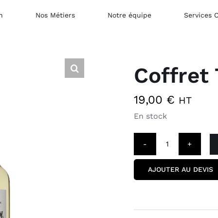
n
Nos Métiers
Notre équipe
Services 
Coffret 
19,00
€
HT
En stock
quantité
de
AJOUTER AU DEVIS
Coffret
Tricolore