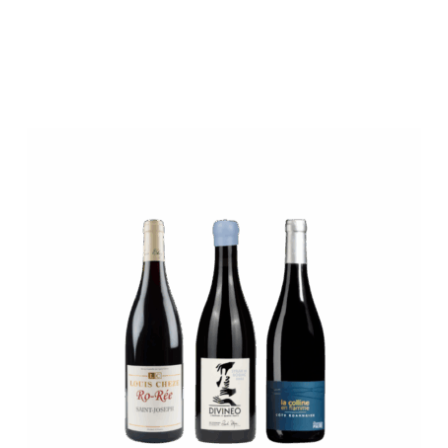
/
DÉTAILS